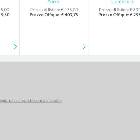
Aaron
Continuum
55,00
Prezzo di listino:
€ 475,00
Prezzo di listino:
€ 33
19,50
Prezzo Offique: € 403,75
Prezzo Offique: € 29
ggiorna le impostazioni dei cookie