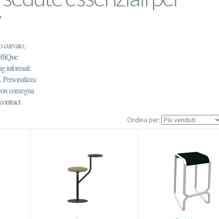
o curvato,
OffiQue
ng informali:
 Personalizza
, con consegna
contract.
Ordina per: