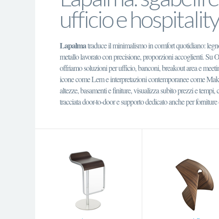
ufficio e hospitality
Lapalma
traduce il minimalismo in comfort quotidiano: legn
metallo lavorato con precisione, proporzioni accoglienti. Su 
offriamo soluzioni per ufficio, banconi, breakout area e meeti
icone come Lem e interpretazioni contemporanee come Mak.
altezze, basamenti e finiture, visualizza subito prezzi e tempi
tracciata door-to-door e supporto dedicato anche per forniture 