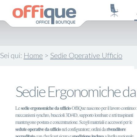
Sei qui:
Home
>
Sedie Operative Ufficio
Sedie Ergonomiche da 
sedie ergonomiche da ufficio
Le
OffiQue nascono per il lavoro continuo:
meccanismi synchro, braccioli 3D/4D, supporto lombare e reti traspiranti
mantengono postura e concentrazione. Scegli materiali e accessori per le
sedute operative da ufficio
rivenditore
nel configuratore; ordini da
accreditato
spedizione inclusa
con checkout sicuro e
a livello nazionale.