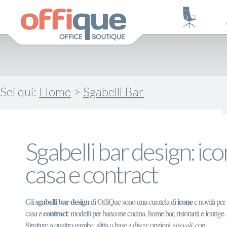
Sei qui:
Home
>
Sgabelli Bar
Sgabelli bar design: ico
casa e contract
sgabelli bar design
icone
Gli
di OffiQue sono una curatela di
e novità per
contract
casa e
: modelli per bancone cucina, home bar, ristoranti e lounge.
Strutture a quattro gambe, slitta o base a disco; opzioni
girevoli
, con