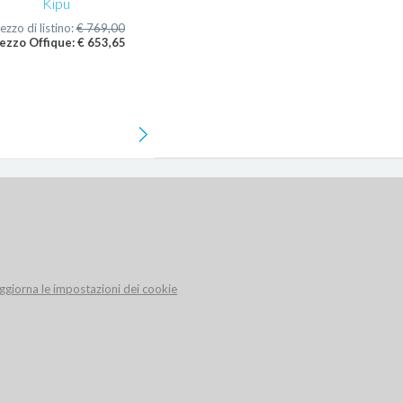
Kipu
ezzo di listino:
€ 769,00
ezzo Offique: € 653,65
ggiorna le impostazioni dei cookie