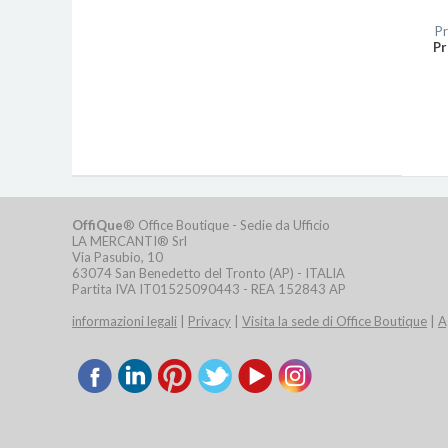
Pr
Pr
OffiQue
® Office Boutique - Sedie da Ufficio
LA MERCANTI® Srl
Via Pasubio, 10
63074 San Benedetto del Tronto (AP) - ITALIA
Partita IVA IT01525090443 - REA 152843 AP
informazioni legali
|
Privacy
|
Visita la sede di Office Boutique
|
A