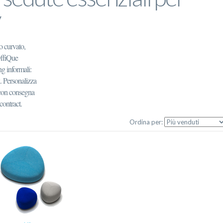
o curvato,
OffiQue
ng informali:
 Personalizza
, con consegna
contract.
Ordina per: