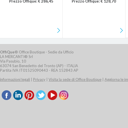
Prezzo Offique: € 286,45
Prezzo Offique: € 128,70
OffiQue
® Office Boutique - Sedie da Ufficio
LA MERCANTI® Srl
Via Pasubio, 10
63074 San Benedetto del Tronto (AP) - ITALIA
Partita IVA IT01525090443 - REA 152843 AP
informazioni legali
|
Privacy
|
Visita la sede di Office Boutique
|
Aggiorna le i