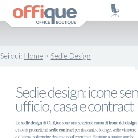
Sei qui:
Home
>
Sedie Design
Sedie design: icone se
ufficio, casa e contract
sedie design
icone del design
Le
di OffiQue sono una selezione curata di
sedie contract
e novità promettenti:
per ristorante e lounge, sedie visitatore
e d’attesa, poltroncine design e pouf coordinati. Strutture a quattro gambe,