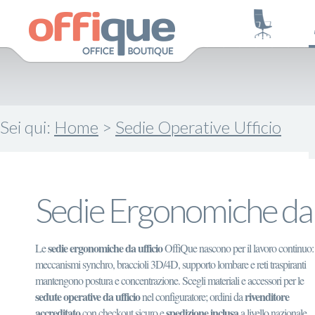
Sei qui:
Home
>
Sedie Operative Ufficio
Sedie Ergonomiche da 
sedie ergonomiche da ufficio
Le
OffiQue nascono per il lavoro continuo:
meccanismi synchro, braccioli 3D/4D, supporto lombare e reti traspiranti
mantengono postura e concentrazione. Scegli materiali e accessori per le
sedute operative da ufficio
rivenditore
nel configuratore; ordini da
accreditato
spedizione inclusa
con checkout sicuro e
a livello nazionale.