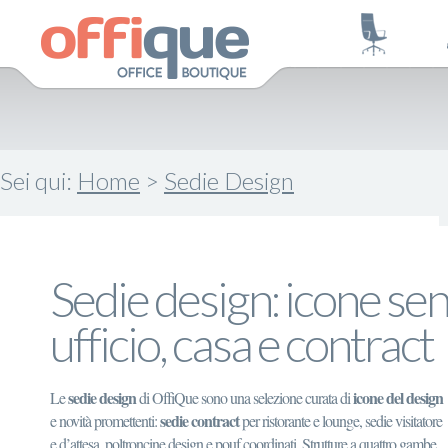
Sei qui:
Home
>
Sedie Design
Sedie design: icone se
ufficio, casa e contract
sedie design
icone del design
Le
di OffiQue sono una selezione curata di
sedie contract
e novità promettenti:
per ristorante e lounge, sedie visitatore
e d’attesa, poltroncine design e pouf coordinati. Strutture a quattro gambe,