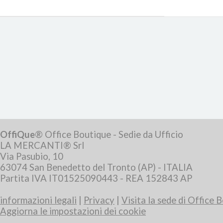
OffiQue
® Office Boutique - Sedie da Ufficio
LA MERCANTI® Srl
Via Pasubio, 10
63074 San Benedetto del Tronto (AP) - ITALIA
Partita IVA IT01525090443 - REA 152843 AP
informazioni legali
|
Privacy
|
Visita la sede di Office 
Aggiorna le impostazioni dei cookie