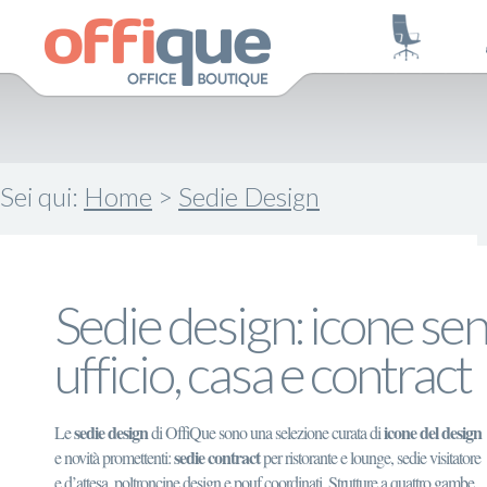
Sei qui:
Home
>
Sedie Design
Sedie design: icone se
ufficio, casa e contract
sedie design
icone del design
Le
di OffiQue sono una selezione curata di
sedie contract
e novità promettenti:
per ristorante e lounge, sedie visitatore
e d’attesa, poltroncine design e pouf coordinati. Strutture a quattro gambe,