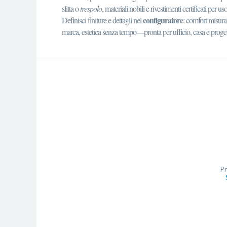
slitta o
trespolo
, materiali nobili e rivestimenti certificati per us
configuratore
Definisci finiture e dettagli nel
: comfort misurat
marca, estetica senza tempo—pronta per ufficio, casa e progetti
Pr