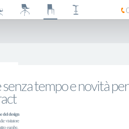
e senza tempo e novità per
ract
e del design
die visitatore
uattro gambe,