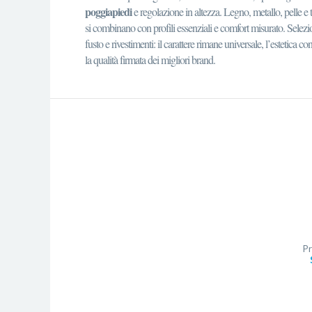
poggiapiedi
e regolazione in altezza. Legno, metallo, pelle e t
si combinano con profili essenziali e comfort misurato. Selezi
fusto e rivestimenti: il carattere rimane universale, l’estetica 
la qualità firmata dei migliori brand.
Pr