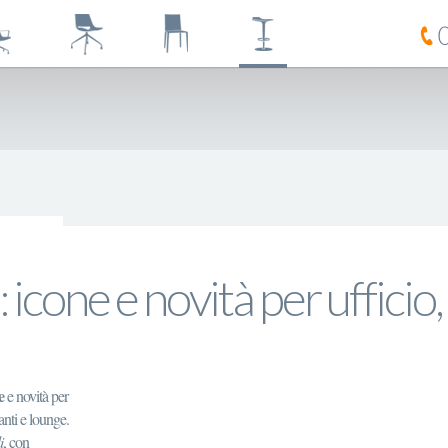
 icone e novità per ufficio,
e
e novità per
anti e lounge.
i
, con