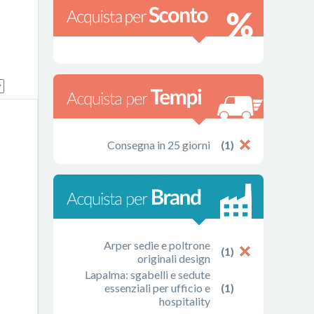
Consegna in 25 giorni
(1)
Arper sedie e poltrone
(1)
originali design
Lapalma: sgabelli e sedute
essenziali per ufficio e
(1)
hospitality