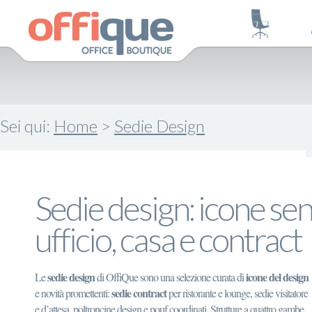
Sei qui:
Home
>
Sedie Design
Sedie design: icone se
ufficio, casa e contract
sedie design
icone del design
Le
di OffiQue sono una selezione curata di
sedie contract
e novità promettenti:
per ristorante e lounge, sedie visitatore
e d’attesa, poltroncine design e pouf coordinati. Strutture a quattro gambe,