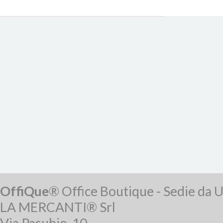
OffiQue
® Office Boutique - Sedie da U
LA MERCANTI® Srl