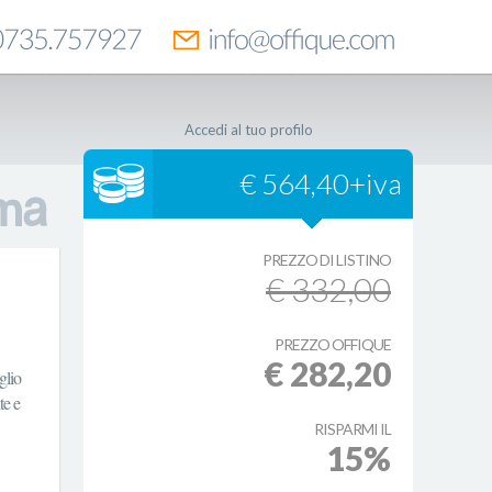
Accedi al tuo profilo
€ 564,40+iva
PREZZO DI LISTINO
€ 332,00
PREZZO OFFIQUE
€ 282,20
glio
te e
RISPARMI IL
15%